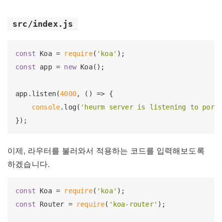
src/index.js
const
 Koa = 
require
(
'koa'
const
 app = 
new
 Koa();

app.listen(
4000
, () => {

console
.log(
'heurm server is listening to port
이제, 라우터를 불러와서 적용하는 코드를 입력해보도록
하겠습니다.
const
 Koa = 
require
(
'koa'
const
 Router = 
require
(
'koa-router'
);
